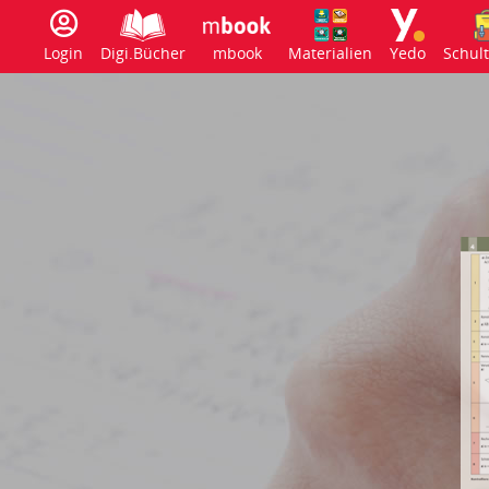
Login
Digi.Bücher
mbook
Materialien
Yedo
Schul